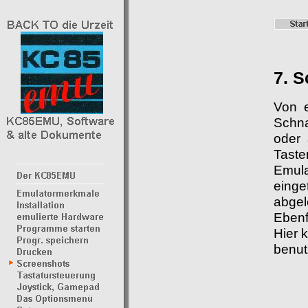
7. 
Von 
Schn
oder 
Taste
Emula
einge
abgel
Ebenf
Hier 
benut