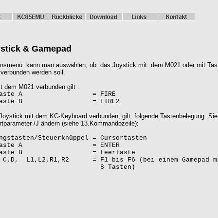
ystick & Gamepad
onsmenü kann man auswählen, ob das Joystick mit dem M021 oder
mit Tas
 verbunden werden soll.
it dem M021 verbunden gilt :
ertaste A = FIRE
ertaste B = FIRE2
Joystick mit dem KC-Keyboard verbunden, gilt folgende Tasten
belegung. Sie
tparameter /J ändern
(siehe 13.Kommandozeile):
ngstasten/Steuerknüppel = Cursortasten
ertaste A = ENTER
ertaste B = Leertaste
n C,D, L1,L2,R1,R2 = F1 bis F6 (bei einem Gamepad m
 Tasten)