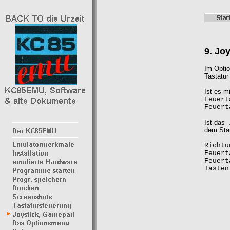
9. Jo
Im Opti
Tastatur
Ist es m
Feu
Feu
Ist das 
dem Star
Richtu
Feu
Feu
Taste
8