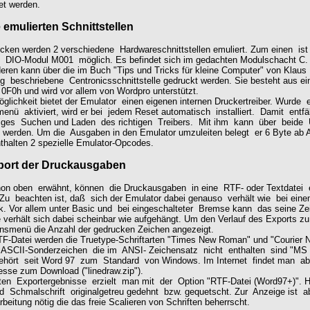
et werden.
e emulierten Schnittstellen
ken werden 2 verschiedene Hardwareschnittstellen emuliert. Zum einen is
s DIO-Modul M001 möglich. Es befindet sich im gedachten Modulschacht C.
ren kann über die im Buch "Tips und Tricks für kleine Computer" von Klau
g beschriebene Centronicsschnittstelle gedruckt werden. Sie besteht aus ei
0F0h und wird vor allem von Wordpro unterstützt.
glichkeit bietet der Emulator einen eigenen internen Druckertreiber. Wurde 
enü aktiviert, wird er bei jedem Reset automatisch installiert. Damit entfäl
iges Suchen und Laden des richtigen Treibers. Mit ihm kann über beide 
 werden. Um die Ausgaben in den Emulator umzuleiten belegt er 6 Byte ab
thalten 2 spezielle Emulator-Opcodes.
port der Druckausgaben
on oben erwähnt, können die Druckausgaben in eine RTF- oder Textdatei e
Zu beachten ist, daß sich der Emulator dabei genauso verhält wie bei ein
. Vor allem unter Basic und bei eingeschalteter Bremse kann das seine Zei
 verhält sich dabei scheinbar wie aufgehängt. Um den Verlauf des Exports z
nsmenü die Anzahl der gedrucken Zeichen angezeigt.
TF-Datei werden die Truetype-Schriftarten "Times New Roman" und "Courier
 ASCII-Sonderzeichen die im ANSI- Zeichensatz nicht enthalten sind "MS 
ehört seit Word 97 zum Standard von Windows. Im Internet findet man abe
esse zum Download ("linedraw.zip").
ten Exportergebnisse erzielt man mit der Option "RTF-Datei (Word97+)". 
nd Schmalschrift originalgetreu gedehnt bzw. gequetscht. Zur Anzeige ist a
rbeitung nötig die das freie Scalieren von Schriften beherrscht.