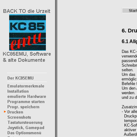
6. Dr
6.1 Al
Das KC-G
verwende
passende
Schreibm
selten.
Um das 
ermöglic
Befehle 
Um den A
werden. 
und zu d
Zusatzin
- Vor al
Druckpuf
temporär
KC-Soft
aktiver 
Außerde