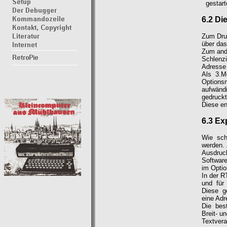
gestart
6.2 Di
Zum Druc
über da
Zum ande
Schlenzi
Adresse 
Als 3.Mö
Optionsm
aufwänd
gedruckt
Diese en
6.3 Ex
Wie sch
werden. 
Ausdruck
Software
im Optio
In der R
und für
Diese g
eine Adr
Die bes
Breit- u
Textvera