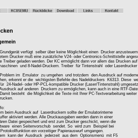
ucken
lgemein
rundgerät verfügt selber über keine Möglichkeit einen Drucker anzusteuern
tem Drucker muß eine zusätzliche V24- oder Centronics-Schnittstelle anges
 Treiber geladen werden. Der KC ermöglicht dann vor allem das Drucken auf
aschinen und 8-Nadel-Druckern. Treiber für Tintenstrahl oder Laserdrucker 
Problem im Emulator zu umgehen und trotzdem den Ausdruck auf modern
hen, erkennt er die wichtigsten Befehle des Nadeldruckers K6313. Diese w
für 24-Nadel- oder HP-PCL-kompatible Drucker (Laser/Tintenstrahl) umgesetz
usdruck auf anderen Druckern zu ermöglichen, kann auch in eine RTF-Datei
Damit besteht die Möglichkeit die Texte mit Ihrer PC-Textverarbeitung weiter
rucken.
fo:
lem beim Ausdruck auf Laserdruckern sollte der Emulatorinterne
fer aktiviert werden. Alle Druckausgaben werden dann in einer
en Datei gespeichert und erst zum Drucker geschickt, wenn die
ware einen Seitenvorschub sendet. So wird zum Beispiel bei
Protokollfunktion ein vorzeitiger Papierauswurf umgangen.
m kann der Ausdruck jederzeit aus dem Optionsmenü mit F5