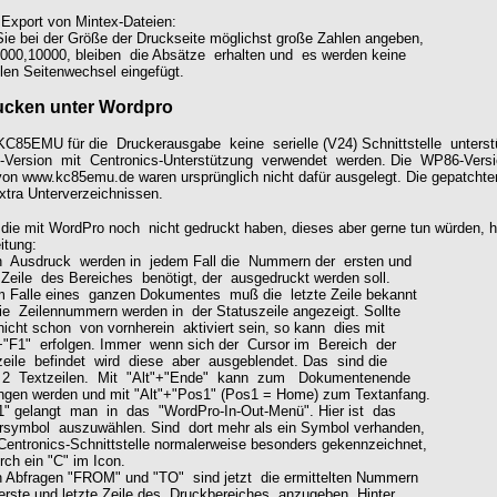
Export von Mintex-Dateien:
ie bei der Größe der Druckseite möglichst große Zahlen angeben,
000,10000, bleiben die Absätze erhalten und es werden keine
en Seitenwechsel eingefügt.
ucken unter Wordpro
KC85EMU für die Druckerausgabe keine serielle (V24) Schnittstelle unters
-Version mit Centronics-Unterstützung verwendet werden. Die WP86-Versi
on www.kc85emu.de waren ursprünglich nicht dafür ausgelegt. Die gepatchten
extra Unterverzeichnissen.
, die mit WordPro noch nicht gedruckt haben, dieses aber gerne tun würden, h
itung:
en Ausdruck werden in jedem Fall die Nummern der ersten und
Zeile des Bereiches benötigt, der ausgedruckt werden soll.
 Falle eines ganzen Dokumentes muß die letzte Zeile bekannt
e Zeilennummern werden in der Statuszeile angezeigt. Sollte
cht schon von vornherein aktiviert sein, so kann dies mit
+"F1" erfolgen. Immer wenn sich der Cursor im Bereich der
eile befindet wird diese aber ausgeblendet. Das sind die
2 Textzeilen. Mit "Alt"+"Ende" kann zum Dokumentenende
gen werden und mit "Alt"+"Pos1" (Pos1 = Home) zum Textanfang.
F1" gelangt man in das "WordPro-In-Out-Menü". Hier ist das
symbol auszuwählen. Sind dort mehr als ein Symbol verhanden,
Centronics-Schnittstelle normalerweise besonders gekennzeichnet,
ch ein "C" im Icon.
n Abfragen "FROM" und "TO" sind jetzt die ermittelten Nummern
erste und letzte Zeile des Druckbereiches anzugeben. Hinter