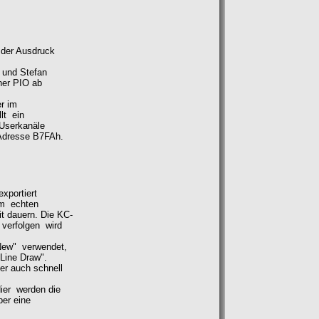
t der Ausdruck
s und Stefan
ner PIO ab
er im
lt ein
Userkanäle
 Adresse B7FAh.
xportiert
em echten
t dauern. Die KC-
u verfolgen wird
 New" verwendet,
Line Draw".
r auch schnell
Hier werden die
ber eine