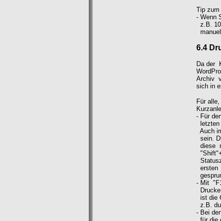
Tip zum 
- Wenn S
z.B. 10
manuell
6.4 Dr
Da der 
WordPro
Archiv v
sich in 
Für alle
Kurzanle
- Für d
letzten 
Auch im
sein. Di
diese ni
"Shift"
Statusz
ersten 
gesprun
- Mit "
Drucker
ist die 
z.B. dur
- Bei de
für die 